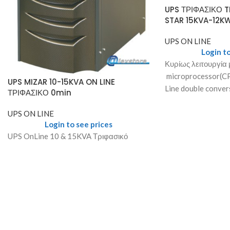
UPS ΤΡΙΦΑΣΙΚΟ 
STAR 15KVA-12K
UPS ON LINE
Login to
Κυρίως λειτουργία 
microprocessor(C
UPS MIZAR 10-15KVA ON LINE
Line double conve
ΤΡΙΦΑΣΙΚΟ 0min
αύξησης της αυτονο
– LED.Αυτόματο και
UPS ON LINE
Login to see prices
pasAVR λειτουργία
UPS OnLine 10 & 15KVA Τριφασικό