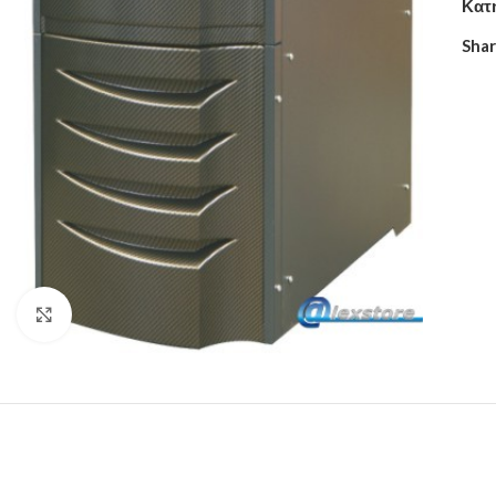
Κατ
Shar
Click to enlarge