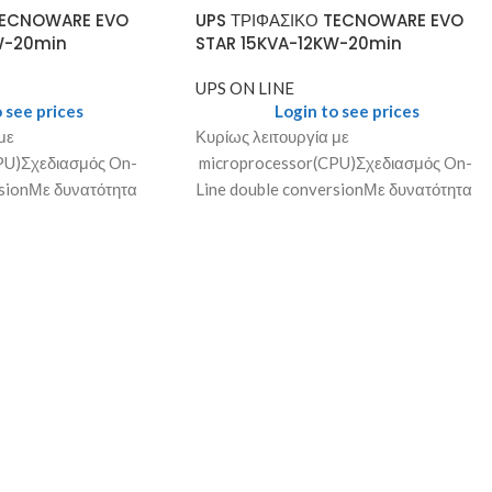
TECNOWARE EVO
UPS ΤΡΙΦΑΣΙΚΟ TECNOWARE EVO
W-20min
STAR 15KVA-12KW-20min
UPS ON LINE
 see prices
Login to see prices
με
Κυρίως λειτουργία με
PU)Σχεδιασμός On-
microprocessor(CPU)Σχεδιασμός On-
rsionΜε δυνατότητα
Line double conversionΜε δυνατότητα
μίας.Ενδείξεις με LCD
αύξησης της αυτονομίας.Ενδείξεις με LC
 χειροκίνητο bay
– LED.Αυτόματο και χειροκίνητο bay
pasAVR λειτουργία