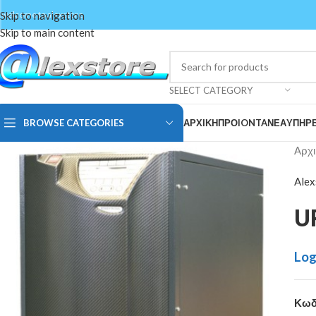
Skip to navigation
welcome to alexstore
Skip to main content
SELECT CATEGORY
BROWSE CATEGORIES
ΑΡΧΙΚΗ
ΠΡΟIONTA
ΝΕΑ
ΥΠΗΡΕ
Αρχι
Alex
U
Log
Κωδ