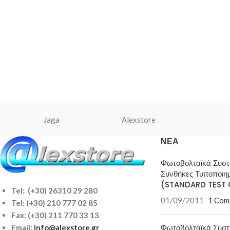
Jaga
Alexstore
ΝΈΑ
Φωτοβολταϊκά Συσ
Συνθήκες Τυποποιη
(STANDARD TEST 
Tel: (+30) 26310 29 280
01/09/2011
1 Com
Tel:
(+30) 210 777 02 85
Fax: (+30) 211 770 33 13
Φωτοβολταϊκά Συσ
Email:
info@alexstore.gr