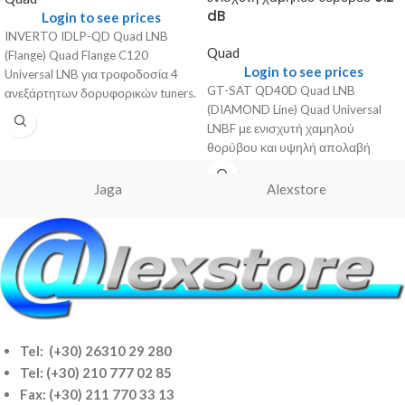
dB
Login to see prices
INVERTO IDLP-QD Quad LNB
Quad
(Flange) Quad Flange C120
Login to see prices
Universal LNB για τροφοδοσία 4
GT-SAT QD40D Quad LNB
ανεξάρτητων δορυφορικών tuners.
(DIAMOND Line) Quad Universal
Γενικά Χαρακτηριστικά Τύπος:
LNBF με ενισχυτή χαμηλού
IDLP-QD
θορύβου και υψηλή απολαβή
μετατροπής για τροφοδοσία 4
Jaga
Alexstore
Tel: (+30) 26310 29 280
Tel:
(+30) 210 777 02 85
Fax: (+30) 211 770 33 13