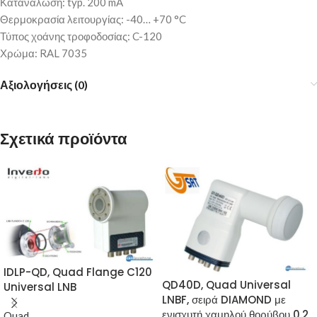
Κατανάλωση: typ. 200 mA
Θερμοκρασία λειτουργίας: -40… +70 °C
Τύπος χοάνης τροφοδοσίας: C-120
Χρώμα: RAL 7035
Αξιολογήσεις (0)
Σχετικά προϊόντα
IDLP-QD, Quad Flange C120
QD40D, Quad Universal
Universal LNB
LNBF, σειρά DIAMOND με
ενισχυτή χαμηλού θορύβου 0.2
Quad