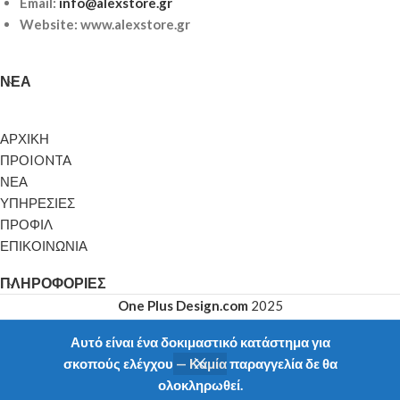
Email:
info@alexstore.gr
Website: www.alexstore.gr
ΝΈΑ
ΑΡΧΙΚΗ
ΠΡΟIONTA
ΝΕΑ
ΥΠΗΡΕΣΙΕΣ
ΠΡΟΦΙΛ
ΕΠΙΚΟΙΝΩΝΙΑ
ΠΛΗΡΟΦΟΡΊΕΣ
One Plus Design.com
2025
Αυτό είναι ένα δοκιμαστικό κατάστημα για
σκοπούς ελέγχου — Καμία παραγγελία δε θα
ολοκληρωθεί.
Shop
My account