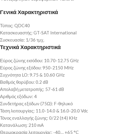
Γενικά Χαρακτηριστικά
Τύπος: QDC40
Κατασκευαστής: GT-SAT International
Συσκευασία: 1/36 τμχ.
Τεχνικά Χαρακτηριστικά
Εύρος ζώνης εισόδου: 10.70-12.75 GHz
Εύρος ζώνης εξόδου: 950-2150 MHz
Συχνότητα LO: 9.75 & 10.60 GHz
Βαθμός θορύβου: 0.2 dB
Απολαβή μετατροπής: 57-61 dB
Αριθμός εξόδων: 4
Συνδετήρας εξόδων (75Ω): F-θηλυκό
Τάση λειτουργίας: 11.0-14.0 & 16.0-20.0 Vdc
Τόνος εναλλαγής ζώνης: 0/22 (±4) KHz
Κατανάλωση: 210 mA
Θερμοκρασία λειτουργίας: -40… +65 °C