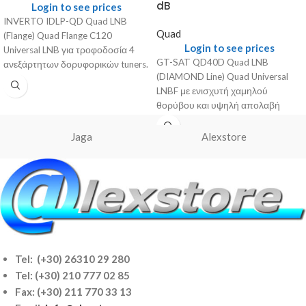
dB
Login to see prices
INVERTO IDLP-QD Quad LNB
Quad
(Flange) Quad Flange C120
Login to see prices
Universal LNB για τροφοδοσία 4
GT-SAT QD40D Quad LNB
ανεξάρτητων δορυφορικών tuners.
(DIAMOND Line) Quad Universal
Γενικά Χαρακτηριστικά Τύπος:
LNBF με ενισχυτή χαμηλού
IDLP-QD
θορύβου και υψηλή απολαβή
μετατροπής για τροφοδοσία 4
Jaga
Alexstore
Tel: (+30) 26310 29 280
Tel:
(+30) 210 777 02 85
Fax: (+30) 211 770 33 13