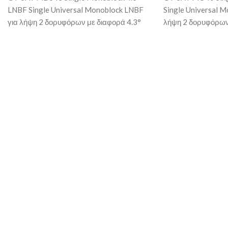
LNBF Single Universal Monoblock LNBF
Single Universal 
για λήψη 2 δορυφόρων με διαφορά 4.3°
λήψη 2 δορυφόρων
διαφορά και τροφοδοσία
διαφορά και τροφο