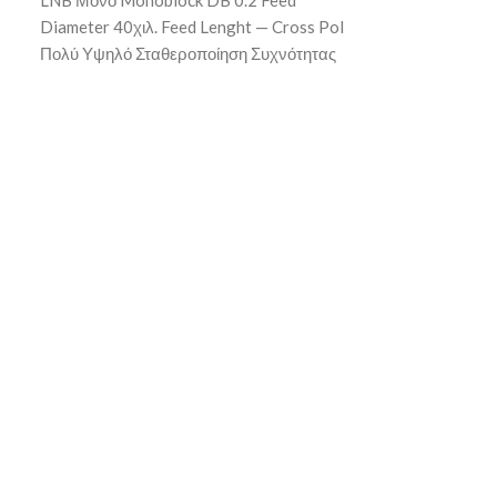
Diameter 40χιλ. Feed Lenght — Cross Pol
Diameter 40χιλ.
Πολύ Υψηλό Σταθεροποίηση Συχνότητας
Πολύ Υψηλό Στα
Πολύ Υψηλή Διαστάσεις
Πολύ Υψηλή Δια