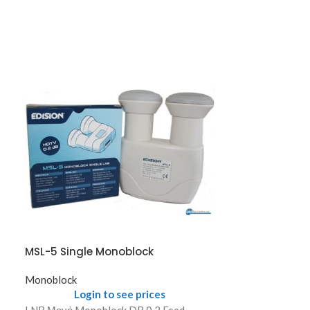
MSL-5 Single Monoblock
MSL-5 Single
Monoblock
Monoblock
Login to see prices
Login
LNB Μονό Monoblock DB 0.2 Feed
LNB Μονό Mono