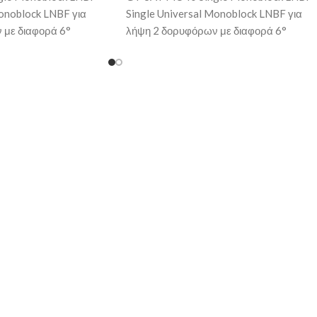
Monoblock LNBF για
Single Universal Monoblock LNBF για
 με διαφορά 6°
λήψη 2 δορυφόρων με διαφορά 6°
δοσία 1
διαφορά και τροφοδοσία 1