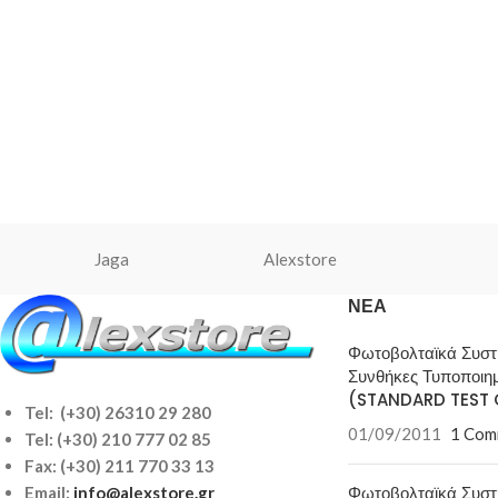
Jaga
Alexstore
ΝΈΑ
Φωτοβολταϊκά Συσ
Συνθήκες Τυποποιη
(STANDARD TEST 
Tel: (+30) 26310 29 280
01/09/2011
1 Com
Tel:
(+30) 210 777 02 85
Fax: (+30) 211 770 33 13
Φωτοβολταϊκά Συσ
Email:
info@alexstore.gr