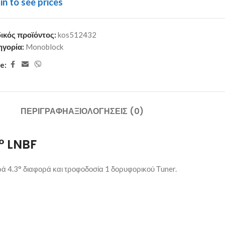
in to see prices
ικός προϊόντος:
kos512432
ηγορία:
Monoblock
e:
ΠΕΡΙΓΡΑΦΉ
ΑΞΙΟΛΟΓΉΣΕΙΣ (0)
° LNBF
ά 4.3° διαφορά και τροφοδοσία 1 δορυφορικού Τuner.