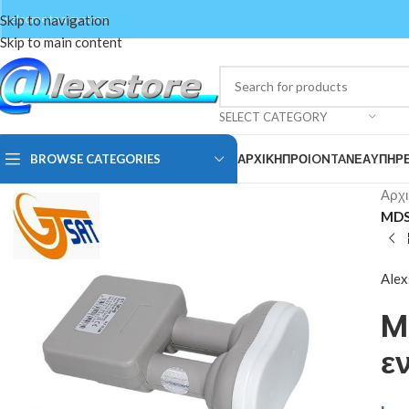
Skip to navigation
welcome to alexstore
Skip to main content
SELECT CATEGORY
BROWSE CATEGORIES
ΑΡΧΙΚΗ
ΠΡΟIONTA
ΝΕΑ
ΥΠΗΡΕ
Αρχι
MDS4
Alex
M
ε