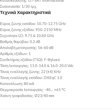
Κατασκευαστής: GT-SAT International
Συσεκυασία: 1/30 τμχ.
Τεχνικά Χαρακτηριστικά
Εύρος ζώνης εισόδου: 10.70-12.75 GHz
Εύρος ζώνης εξόδου: 950-2150 MHz
Συχνότητα LO: 9.75 & 10.60 GHz
Βαθμός θορύβου: 0.2 dB
Απολαβή μετατροπής: 56-60 dB
Αριθμός εξόδων: 1
Συνδετήρας εξόδου (75Ω): F-θηλυκό
Τάση λειτουργίας: 11.0-14.0 & 16.0-20.0 Vdc
Τόνος εναλλαγής ζώνης: 22 (±4) KHz
Τόνος εναλλαγής εισόδου: DiSEqC 1.0
Κατανάλωση: 80 mA
Θερμοκρασία λειτουργίας: -40… +65 °C
Χοάνη τροφοδοσίας: Ø23/40 mm