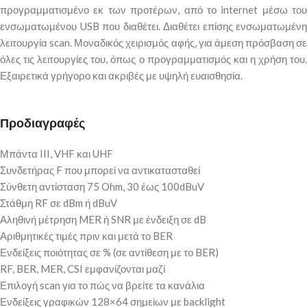
προγραμματισμένο εκ των προτέρων, από το internet μέσω του
ενσωματωμένου USB που διαθέτει. Διαθέτει επίσης ενσωματωμένη
λειτουργία scan. Μοναδικός χειρισμός αφής, για άμεση πρόσβαση σε
όλες τις λειτουργίες του, όπως ο προγραμματισμός και η χρήση του.
Εξαιρετικά γρήγορο και ακριβές με υψηλή ευαισθησία.
Προδιαγραφές
Μπάντα III, VHF και UHF
Συνδετήρας F που μπορεί να αντικατασταθεί
Σύνθετη αντίσταση 75 Ohm, 30 έως 100dBuV
Στάθμη RF σε dBm ή dBuV
Αληθινή μέτρηση MER ή SNR με ένδειξη σε dB
Αριθμητικές τιμές πριν και μετά το BER
Ενδείξεις ποιότητας σε % (σε αντίθεση με το BER)
RF, BER, MER, CSI εμφανίζονται μαζί
Επιλογή scan για το πώς να βρείτε τα κανάλια
Ενδείξεις γραφικών 128×64 σημείων με backlight