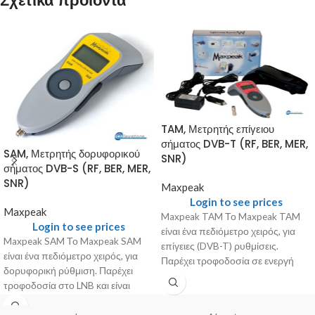
Σχετικά προϊόντα
TAM, Μετρητής επίγειου
σήματος DVB-T (RF, BER, MER,
SAM, Μετρητής δορυφορικού
SNR)
σήματος DVB-S (RF, BER, MER,
SNR)
Maxpeak
Login to see prices
Maxpeak
Maxpeak TAM Το Maxpeak TAM
Login to see prices
είναι ένα πεδιόμετρο χειρός, για
Maxpeak SAM Το Maxpeak SAM
επίγειες (DVB-T) ρυθμίσεις.
είναι ένα πεδιόμετρο χειρός, για
Παρέχει τροφοδοσία σε ενεργή
δορυφορική ρύθμιση. Παρέχει
κεραία και είναι
τροφοδοσία στο LNB και είναι
προγραμματισμένο εκ