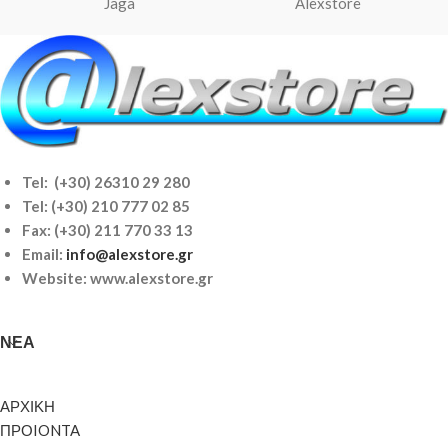
Jaga
Alexstore
Tel: (+30) 26310 29 280
Tel:
(+30) 210 777 02 85
Fax: (+30) 211 770 33 13
Email:
info@alexstore.gr
Website: www.alexstore.gr
ΝΈΑ
ΑΡΧΙΚΗ
ΠΡΟIONTA