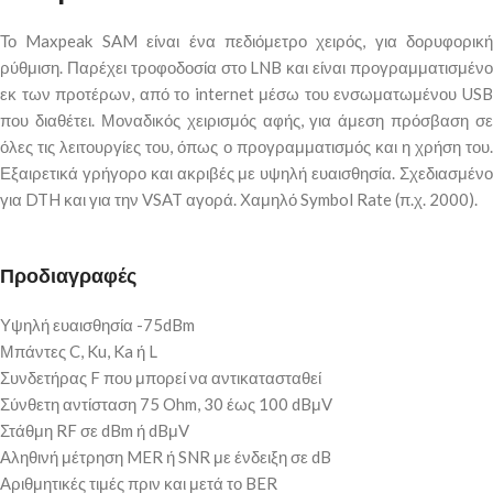
Το Maxpeak SAM είναι ένα πεδιόμετρο χειρός, για δορυφορική
ρύθμιση. Παρέχει τροφοδοσία στο LNB και είναι προγραμματισμένο
εκ των προτέρων, από το internet μέσω του ενσωματωμένου USB
που διαθέτει. Μοναδικός χειρισμός αφής, για άμεση πρόσβαση σε
όλες τις λειτουργίες του, όπως ο προγραμματισμός και η χρήση του.
Εξαιρετικά γρήγορο και ακριβές με υψηλή ευαισθησία. Σχεδιασμένο
για DTH και για την VSAT αγορά. Χαμηλό Symbol Rate (π.χ. 2000).
Προδιαγραφές
Υψηλή ευαισθησία -75dBm
Μπάντες C, Ku, Ka ή L
Συνδετήρας F που μπορεί να αντικατασταθεί
Σύνθετη αντίσταση 75 Ohm, 30 έως 100 dBμV
Στάθμη RF σε dBm ή dBμV
Αληθινή μέτρηση MER ή SNR με ένδειξη σε dB
Αριθμητικές τιμές πριν και μετά το BER