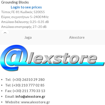
Grounding Blocks
Login to see prices
Τύπος FE-81 Κωδικός 520055
Εύρος συχνοτήτων 5~2400 MHz
Απώλεια διέλευσης 0.25~0.35 dB
Απώλεια επιστροφής 27~20 dB
Θωράκιση EMI 90 dB Σύνθετη
αντίσταση 75 Ohm Συνδετήρες
Jaga
Alexstore
Tel: (+30) 26310 29 280
Tel:
(+30) 210 777 02 85
Fax: (+30) 211 770 33 13
Email:
info@alexstore.gr
Website: www.alexstore.gr