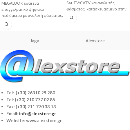
Sat-TV/CATV και αναλυτής
MEGALOOK είναι ένα
φάσματος, κατασκευασμένο στην
επαγγελματικό ψηφιακό
Σουηδία από την Emitor AB. Η
πεδιόμετρο με αναλυτή φάσματος,
συσκευή
κατασκευασμένο στην Σουηδία
από την Emitor AB. Το
Jaga
Alexstore
Tel: (+30) 26310 29 280
Tel:
(+30) 210 777 02 85
Fax: (+30) 211 770 33 13
Email:
info@alexstore.gr
Website: www.alexstore.gr