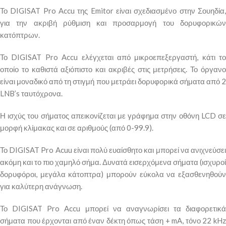
Το DIGISAT Pro Accu της Emitor είναι σχεδιασμένο στην Σουηδία,
για την ακριβή ρύθμιση και προσαρμογή του δορυφορικών
κατόπτρων.
Το DIGISAT Pro Accu ελέγχεται από μικροεπεξεργαστή, κάτι το
οποίο το καθιστά αξιόπιστο και ακριβές στις μετρήσεις. Το όργανο
είναι μοναδικό από τη στιγμή που μετράει δορυφορικά σήματα από 2
LNB’s ταυτόχρονα.
Η ισχύς του σήματος απεικονίζεται με γράφημα στην οθόνη LCD σε
μορφή κλίμακας και σε αριθμούς (από 0-99.9).
Το DIGISAT Pro Acuu είναι πολύ ευαίσθητο και μπορεί να ανιχνεύσει
ακόμη και το πιο χαμηλό σήμα. Δυνατά εισερχόμενα σήματα (ισχυροί
δορυφόροι, μεγάλα κάτοπτρα) μπορούν εύκολα να εξασθενηθούν
για καλύτερη ανάγνωση.
Το DIGISAT Pro Accu μπορεί να αναγνωρίσει τα διαφορετικά
σήματα που έρχονται από έναν δέκτη όπως τάση + mA, τόνο 22 kHz