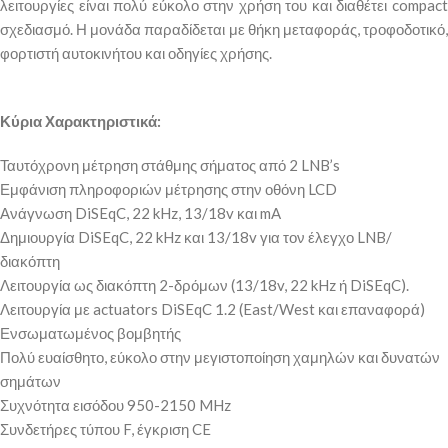
λειτουργίες είναι πολύ εύκολο στην χρήση του και διαθέτει compact
σχεδιασμό. Η μονάδα παραδίδεται με θήκη μεταφοράς, τροφοδοτικό,
φορτιστή αυτοκινήτου και οδηγίες χρήσης.
Κύρια Χαρακτηριστικά:
Ταυτόχρονη μέτρηση στάθμης σήματος από 2 LNB’s
Εμφάνιση πληροφοριών μέτρησης στην οθόνη LCD
Ανάγνωση DiSEqC, 22 kHz, 13/18v και mA
Δημιουργία DiSEqC, 22 kHz και 13/18v για τον έλεγχο LNB/
διακόπτη
Λειτουργία ως διακόπτη 2-δρόμων (13/18v, 22 kHz ή DiSEqC).
Λειτουργία με actuators DiSEqC 1.2 (East/West και επαναφορά)
Ενσωματωμένος βομβητής
Πολύ ευαίσθητο, εύκολο στην μεγιστοποίηση χαμηλών και δυνατών
σημάτων
Συχνότητα εισόδου 950-2150 MHz
Συνδετήρες τύπου F, έγκριση CE