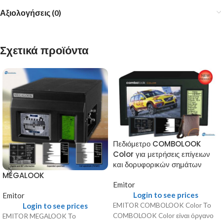
Αξιολογήσεις (0)
Σχετικά προϊόντα
Πεδιόμετρο COMBOLOOK
Color για μετρήσεις επίγειων
και δορυφορικών σημάτων
MEGALOOK
Emitor
Login to see prices
Emitor
EMITOR COMBOLOOK Color Το
Login to see prices
COMBOLOOK Color είναι όργανο
EMITOR MEGALOOK Το