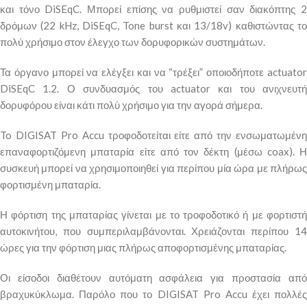
και τόνο DiSEqC. Μπορεί επίσης να ρυθμιστεί σαν διακόπτης 2
δρόμων (22 kHz, DiSEqC, Tone burst και 13/18v) καθιστώντας το
πολύ χρήσιμο στον έλεγχο των δορυφορικών συστημάτων.
Τα όργανο μπορεί να ελέγξει και να “τρέξει” οποιοδήποτε actuator
DiSEqC 1.2. Ο συνδυασμός του actuator και του ανιχνευτή
δορυφόρου είναι κάτι πολύ χρήσιμο για την αγορά σήμερα.
To DIGISAT Pro Accu τροφοδοτείται είτε από την ενσωματωμένη
επαναφορτιζόμενη μπαταρία είτε από τον δέκτη (μέσω coax). Η
συσκευή μπορεί να χρησιμοποιηθεί για περίπου μία ώρα με πλήρως
φορτισμένη μπαταρία.
Η φόρτιση της μπαταρίας γίνεται με το τροφοδοτικό ή με φορτιστή
αυτοκινήτου, που συμπεριλαμβάνονται. Χρειάζονται περίπου 14
ώρες για την φόρτιση μιας πλήρως αποφορτισμένης μπαταρίας.
Οι είσοδοι διαθέτουν αυτόματη ασφάλεια για προστασία από
βραχυκύκλωμα. Παρόλο που το DIGISAT Pro Accu έχει πολλές