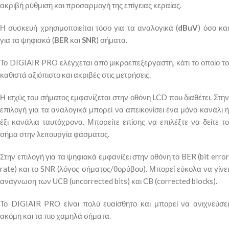
ακριβή ρύθμιση και προσαρμογή της επίγειας κεραίας.
Η συσκευή χρησιμοποιείται τόσο για τα αναλογικά (
dBuV
) όσο κα
για τα ψηφιακά (
BER
και
SNR
) σήματα.
Το DIGIAIR PRO ελέγχεται από μικροεπεξεργαστή, κάτι το οποίο το
καθιστά αξιόπιστο και ακριβές στις μετρήσεις.
Η ισχύς του σήματος εμφανίζεται στην οθόνη LCD που διαθέτει. Στην
επιλογή για τα αναλογικά μπορεί να απεικονίσει ένα μόνο κανάλι ή
έξι κανάλια ταυτόχρονα. Μπορείτε επίσης να επιλέξτε να δείτε το
σήμα στην λειτουργία φάσματος.
Στην επιλογή για τα ψηφιακά εμφανίζει στην οθόνη το BER (bit error
rate) και το SNR (λόγος σήματος/θορύβου). Μπορεί εύκολα να γίνει
ανάγνωση των UCB (uncorrected bits) και CB (corrected blocks).
Το DIGIAIR PRO είναι πολύ ευαίσθητο και μπορεί να ανιχνεύσει
ακόμη και τα πιο χαμηλά σήματα.