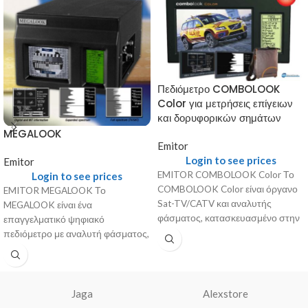
Πεδιόμετρο COMBOLOOK
Color για μετρήσεις επίγειων
και δορυφορικών σημάτων
MEGALOOK
Emitor
Login to see prices
Emitor
EMITOR COMBOLOOK Color Το
Login to see prices
COMBOLOOK Color είναι όργανο
EMITOR MEGALOOK Το
Sat-TV/CATV και αναλυτής
MEGALOOK είναι ένα
φάσματος, κατασκευασμένο στην
επαγγελματικό ψηφιακό
Σουηδία από την Emitor AB. Η
πεδιόμετρο με αναλυτή φάσματος,
συσκευή
κατασκευασμένο στην Σουηδία
από την Emitor AB. Το
Jaga
Alexstore