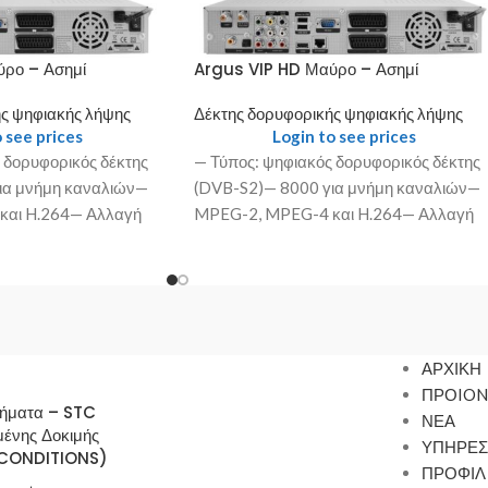
ρο – Ασημί
Argus VIP HD Μαύρο – Ασημί
ς ψηφιακής λήψης
Δέκτης δορυφορικής ψηφιακής λήψης
 see prices
Login to see prices
 δορυφορικός δέκτης
— Τύπος: ψηφιακός δορυφορικός δέκτης
ια μνήμη καναλιών—
(DVB-S2)— 8000 για μνήμη καναλιών—
και H.264— Αλλαγή
MPEG-2, MPEG-4 και H.264— Αλλαγή
ερο από 1
καναλιών σε λιγότερο από 1
ΑΡΧΙΚΗ
ΠΡΟION
τήματα – STC
ΝΕΑ
μένης Δοκιμής
ΥΠΗΡΕΣ
CONDITIONS)
ΠΡΟΦΙΛ