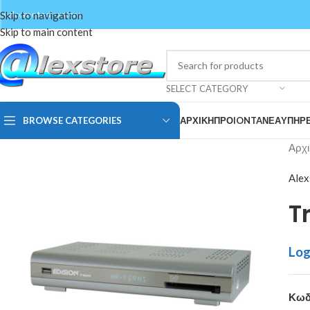
Skip to navigation
welcome to alexstore
Skip to main content
SELECT CATEGORY
BROWSE CATEGORIES
ΑΡΧΙΚΗ
ΠΡΟIONTA
ΝΕΑ
ΥΠΗΡΕ
Αρχι
Alex
T
Log
Κωδ