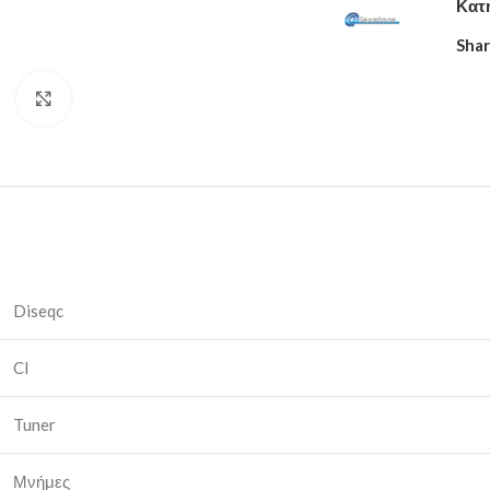
Κατ
Shar
Click to enlarge
Diseqc
CI
Tuner
Μνήμες