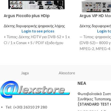
Argus Piccollo plus HDip
Argus VIP HD Μαύ
Δέκτης δορυφορικής ψηφιακής λήψης
Δέκτης δορυφορική
Login to see prices
Login to
+ Τύπος: Δέκτης HDTV για DVB-S2 + 1 x
— Τύπος: ψηφιακός
CI / 1 x Conax + S / PDIF έξοδο ήχου
(DVB-S2)— 8000 γ
MPEG-2, MPEG-4 
καναλιών σε λιγότ
Jaga
Alexstore
ΝΈΑ
Φωτοβολταϊκά Συσ
Συνθήκες Τυποποιη
(STANDARD TEST 
Tel: (+30) 26310 29 280