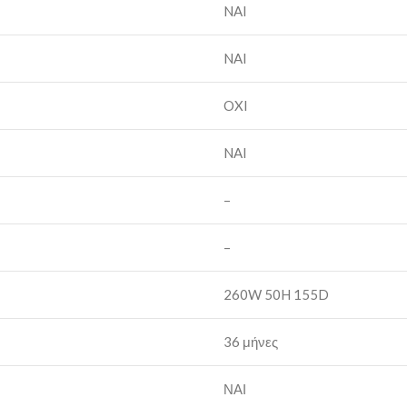
NAI
NAI
OXI
NAI
–
–
260W 50H 155D
36 μήνες
ΝΑΙ