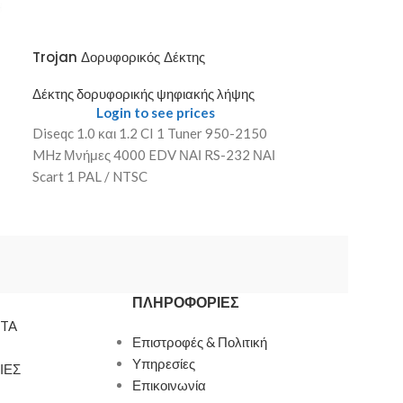
Trojan Δορυφορικός Δέκτης
Δέκτης δορυφορ
ARGUS PINGU
Δέκτης δορυφορικής ψηφιακής λήψης
Login to see prices
Δέκτης δορυφορ
Login
Diseqc 1.0 και 1.2 CI 1 Tuner 950-2150
PLUG INS: – In
MHz Μνήμες 4000 EDV ΝΑΙ RS-232 ΝΑΙ
δυνατότητα σύν
Scart 1 PAL / NTSC
Πληκτρολογίου 
Forecast– Inter
Youtube
ΠΛΗΡΟΦΟΡΊΕΣ
TA
Επιστροφές & Πολιτική
Υπηρεσίες
ΙΕΣ
Επικοινωνία