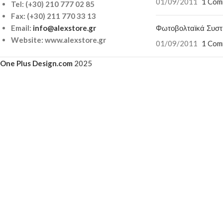
01/09/2011
1 Com
Tel:
(+30) 210 777 02 85
Fax: (+30) 211 770 33 13
Φωτοβολταϊκά Συσ
Email:
info@alexstore.gr
Website: www.alexstore.gr
01/09/2011
1 Com
One Plus Design.com
2025