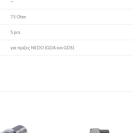
—
75 Ohm
5 pcs
για πρίζες NEDO (GDA και GDS)