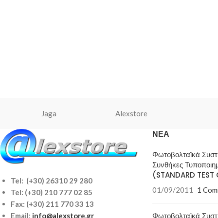
Jaga
Alexstore
ΝΈΑ
Φωτοβολταϊκά Συσ
Συνθήκες Τυποποιη
(STANDARD TEST 
Tel: (+30) 26310 29 280
01/09/2011
1 Com
Tel:
(+30) 210 777 02 85
Fax: (+30) 211 770 33 13
Φωτοβολταϊκά Συσ
Email:
info@alexstore.gr