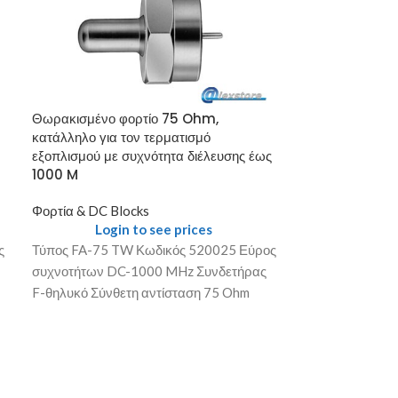
Φορτίο 75 Ohm
τερματισμό τω
Φορτία & DC Bl
Θωρακισμένο φορτίο 75 Ohm,
Login
κατάλληλο για τον τερματισμό
Τύπος R-77 Κω
εξοπλισμού με συχνότητα διέλευσης έως
συχνοτήτων 0-
1000 M
Σύνθετη αντίστ
Φορτία & DC Blocks
5 pcs Παρατηρήσ
Login to see prices
(FS)
ς
Τύπος FA-75 TW Κωδικός 520025 Εύρος
συχνοτήτων DC-1000 MHz Συνδετήρας
F-θηλυκό Σύνθετη αντίσταση 75 Ohm
Συσκευασία 10 pcs