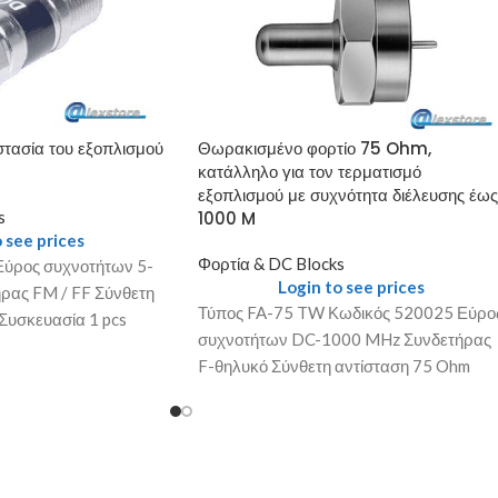
τασία του εξοπλισμού
Θωρακισμένο φορτίο 75 Ohm,
κατάλληλο για τον τερματισμό
εξοπλισμού με συχνότητα διέλευσης έως
s
1000 M
 see prices
Φορτία & DC Blocks
ύρος συχνοτήτων 5-
Login to see prices
ρας FM / FF Σύνθετη
Τύπος FA-75 TW Κωδικός 520025 Εύρο
Συσκευασία 1 pcs
συχνοτήτων DC-1000 MHz Συνδετήρας
F-θηλυκό Σύνθετη αντίσταση 75 Ohm
Συσκευασία 10 pcs