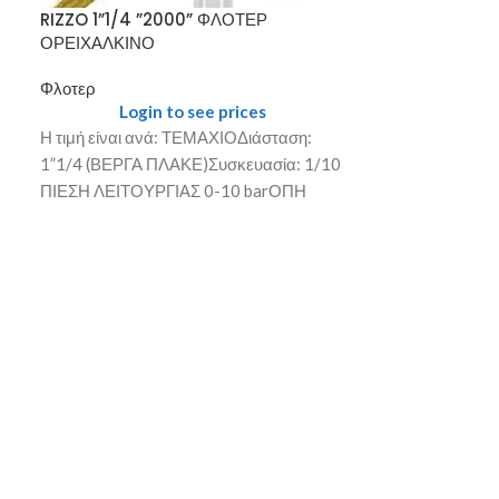
ΦΛΟΤΕΡ ΙΝΟΧ
RIZZO 1”1/4 ”2000” ΦΛΟΤΕΡ
ΟΡΕΙΧΑΛΚΙΝΟ
Φλοτερ
Login
Φλοτερ
Login to see prices
Η τιμή είναι α
Η τιμή είναι ανά: ΤΕΜΑΧΙΟΔιάσταση:
1/2” (ΒΕΡΓΑ ΠΛ
1”1/4 (ΒΕΡΓΑ ΠΛΑΚΕ)Συσκευασία: 1/10
Ελαστικου ΣΕ 
ΠΙΕΣΗ ΛΕΙΤΟΥΡΓΙΑΣ 0-10 barΟΠΗ
Συσκευασία: 1
ΕΔΡΑΣ: 20 mm. ΙΝΟΧ Τα Φλοτέρ RIZZO
ΥΨΗΛΕΣ