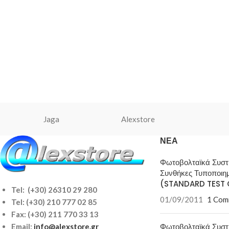
Jaga
Alexstore
ΝΈΑ
Φωτοβολταϊκά Συσ
Συνθήκες Τυποποιη
(STANDARD TEST 
Tel: (+30) 26310 29 280
01/09/2011
1 Com
Tel:
(+30) 210 777 02 85
Fax: (+30) 211 770 33 13
Φωτοβολταϊκά Συσ
Email:
info@alexstore.gr