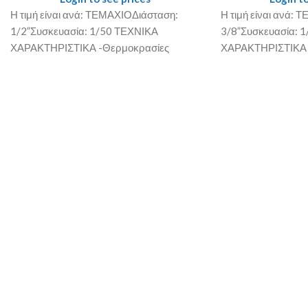
Η τιμή είναι ανά: ΤΕΜΑΧΙΟΔιάσταση:
Η τιμή είναι ανά:
1/2”Συσκευασία: 1/50 ΤΕΧΝΙΚΑ
3/8”Συσκευασία: 
ΧΑΡΑΚΤΗΡΙΣΤΙΚΑ -Θερμοκρασίες
ΧΑΡΑΚΤΗΡΙΣΤΙΚΑ 
λειτουργίας: από 0 βαθμούς C έως 50
λειτουργίας: από 0
βαθμούς C -Πίεση
βαθμούς C