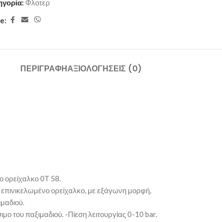
ηγορία:
Φλοτερ
e:
ΠΕΡΙΓΡΑΦΉ
ΑΞΙΟΛΟΓΉΣΕΙΣ (0)
ο ορείχαλκο 0Τ 58.
 επινικελωμένο ορείχαλκο, με εξάγωνη μορφή,
ιμαδιού.
ο του παξιμαδιού. -Πίεση λειτουργίας 0-10 bar.