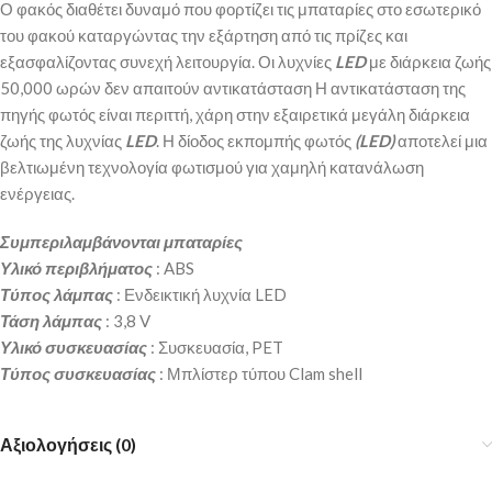
Ο φακός διαθέτει δυναμό που φορτίζει τις μπαταρίες στο εσωτερικό
του φακού καταργώντας την εξάρτηση από τις πρίζες και
εξασφαλίζοντας συνεχή λειτουργία. Οι λυχνίες
LED
με διάρκεια ζωής
50,000 ωρών δεν απαιτούν αντικατάσταση Η αντικατάσταση της
πηγής φωτός είναι περιττή, χάρη στην εξαιρετικά μεγάλη διάρκεια
ζωής της λυχνίας
LED
. Η δίοδος εκπομπής φωτός
(LED)
αποτελεί μια
βελτιωμένη τεχνολογία φωτισμού για χαμηλή κατανάλωση
ενέργειας.
Συμπεριλαμβάνονται μπαταρίες
Υλικό περιβλήματος
: ABS
Τύπος λάμπας
: Ενδεικτική λυχνία LED
Τάση λάμπας
: 3,8 V
Υλικό συσκευασίας
: Συσκευασία, PET
Τύπος συσκευασίας
: Μπλίστερ τύπου Clam shell
Αξιολογήσεις (0)