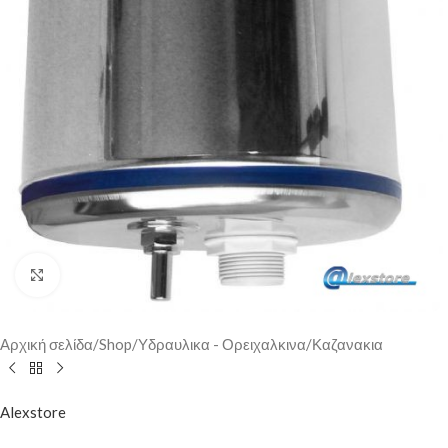
Click to enlarge
Αρχική σελίδα
/
Shop
/
Υδραυλικα - Ορειχαλκινα
/
Καζανακια
Alexstore