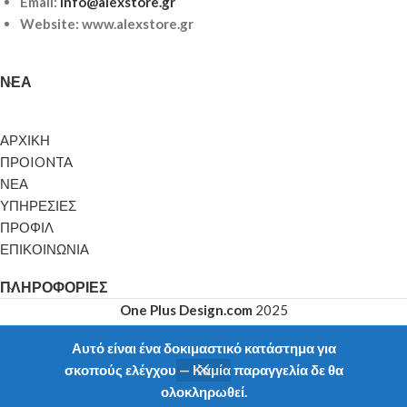
Email:
info@alexstore.gr
Website: www.alexstore.gr
ΝΈΑ
ΑΡΧΙΚΗ
ΠΡΟIONTA
ΝΕΑ
ΥΠΗΡΕΣΙΕΣ
ΠΡΟΦΙΛ
ΕΠΙΚΟΙΝΩΝΙΑ
ΠΛΗΡΟΦΟΡΊΕΣ
One Plus Design.com
2025
Αυτό είναι ένα δοκιμαστικό κατάστημα για
σκοπούς ελέγχου — Καμία παραγγελία δε θα
ολοκληρωθεί.
Shop
My account