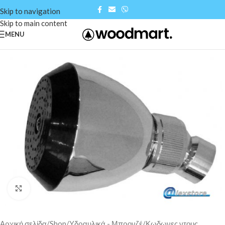
Skip to navigation
Skip to main content
MENU
Click to enlarge
Αρχική σελίδα
/
Shop
/
Υδραυλικά - Μπρονζέ
/
Κωδωνες ντους