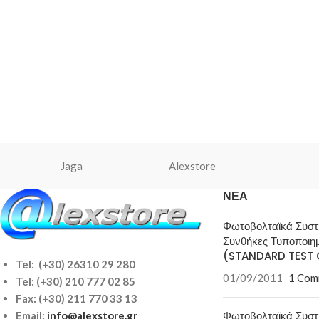
Jaga
Alexstore
ΝΈΑ
Φωτοβολταϊκά Συσ
Συνθήκες Τυποποιη
(STANDARD TEST 
Tel: (+30) 26310 29 280
01/09/2011
1 Com
Tel:
(+30) 210 777 02 85
Fax: (+30) 211 770 33 13
Φωτοβολταϊκά Συσ
Email:
info@alexstore.gr