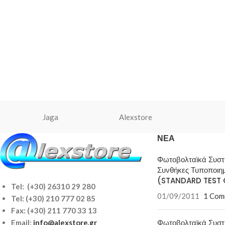
Jaga
Alexstore
ΝΈΑ
Φωτοβολταϊκά Συσ
Συνθήκες Τυποποιη
(STANDARD TEST 
Tel: (+30) 26310 29 280
01/09/2011
1 Com
Tel:
(+30) 210 777 02 85
Fax: (+30) 211 770 33 13
Φωτοβολταϊκά Συσ
Email:
info@alexstore.gr