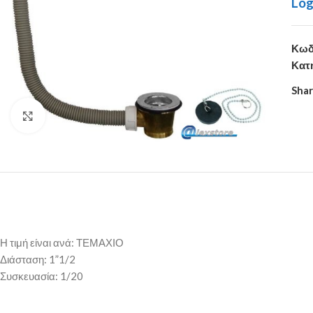
Log
Κωδ
Κατ
Shar
Click to enlarge
Η τιμή είναι ανά: ΤΕΜΑΧΙΟ
Διάσταση: 1”1/2
Συσκευασία: 1/20