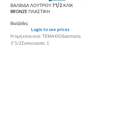
ΒΑΛΒΙΔΑ ΛΟΥΤ
ΒΑΛΒΙΔΑ ΛΟΥΤΡΟΥ 1”1/2 ΚΛΙΚ
ΟΡΕΙΧΑΛΚΙΝΗ 
BRONZE ΠΛΑΣΤΙΚΗ
Βαλβιδες
Βαλβιδες
Login
Login to see prices
Η τιμή είναι α
Η τιμή είναι ανά: ΤΕΜΑΧΙΟΔιάσταση:
1”1/2Συσκευασί
1”1/2Συσκευασία: 1