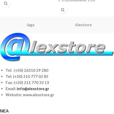
1”1/2Συσκευασία: 1/20
Jaga
Alexstore
Tel: (+30) 26310 29 280
Tel:
(+30) 210 777 02 85
Fax: (+30) 211 770 33 13
Email:
info@alexstore.gr
Website: www.alexstore.gr
ΝΈΑ