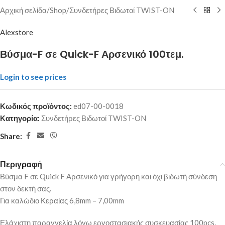
Αρχική σελίδα
/
Shop
/
Συνδετήρες Βιδωτοί TWIST-ON
Alexstore
Βύσμα-F σε Quick-F Αρσενικό 100τεμ.
Login to see prices
Κωδικός προϊόντος:
ed07-00-0018
Κατηγορία:
Συνδετήρες Βιδωτοί TWIST-ON
Share:
Περιγραφή
Βύσμα F σε Quick F Αρσενικό για γρήγορη και όχι βιδωτή σύνδεση
στον δεκτή σας.
Για καλώδιο Κεραίας 6,8mm – 7,00mm
Ελάχιστη παραγγελία λόγω εργοστασιακής συσκευασίας 100pcs.