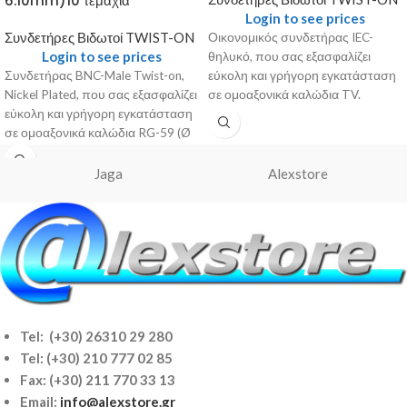
6.10mm)10 τεμάχια
Login to see prices
Συνδετήρες Βιδωτοί TWIST-ON
Οικονομικός συνδετήρας IEC-
Login to see prices
θηλυκό, που σας εξασφαλίζει
Συνδετήρας BNC-Male Twist-on,
εύκολη και γρήγορη εγκατάσταση
Nickel Plated, που σας εξασφαλίζει
σε ομοαξονικά καλώδια TV.
εύκολη και γρήγορη εγκατάσταση
Γενικά Χαρακτηριστικά
σε ομοαξονικά καλώδια RG-59 (Ø
Τύπος: KK-75 Περιγραφή:
6.10mm) Γενικά Χαρακτηριστικά
Συνδετήρας IEC-Female
Τύπος: B89 TW
Συσκευασία: 10/100
Jaga
Alexstore
Tel: (+30) 26310 29 280
Tel:
(+30) 210 777 02 85
Fax: (+30) 211 770 33 13
Email:
info@alexstore.gr