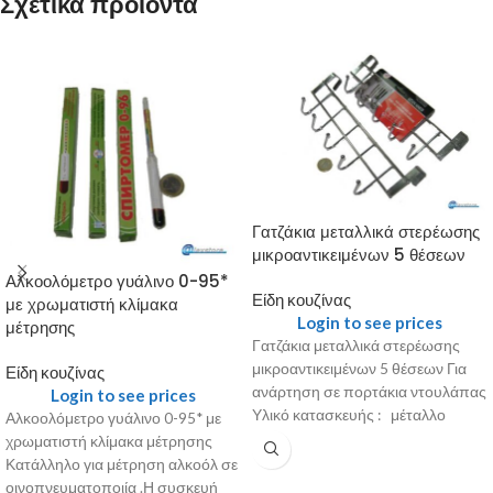
Σχετικά προϊόντα
Γατζάκια μεταλλικά στερέωσης
μικροαντικειμένων 5 θέσεων
Αλκοολόμετρο γυάλινο 0-95*
Είδη κουζίνας
με χρωματιστή κλίμακα
Login to see prices
μέτρησης
Γατζάκια μεταλλικά στερέωσης
μικροαντικειμένων 5 θέσεων Για
Είδη κουζίνας
ανάρτηση σε πορτάκια ντουλάπας
Login to see prices
Υλικό κατασκευής : μέταλλο
Αλκοολόμετρο γυάλινο 0-95* με
Διαστάσεις : 25X9x2.5 cm Βάρος
χρωματιστή κλίμακα μέτρησης
Κατάλληλο για μέτρηση αλκοόλ σε
οινοπνευματοποιία .Η συσκευή