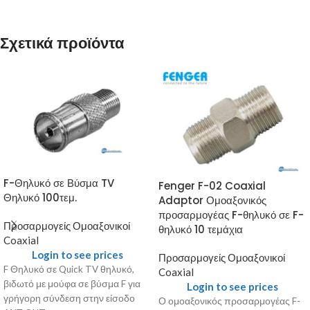
Σχετικά προϊόντα
F-Θηλυκό σε Βύσμα TV
Fenger F-02 Coaxial
Θηλυκό 100τεμ.
Adaptor Ομοαξονικός
προσαρμογέας F-θηλυκό σε F-
Προσαρμογείς Ομοαξονικοί
θηλυκό 10 τεμάχια
Coaxial
Login to see prices
Προσαρμογείς Ομοαξονικοί
F Θηλυκό σε Quick TV θηλυκό,
Coaxial
βιδωτό με μούφα σε βύσμα F για
Login to see prices
γρήγορη σύνδεση στην είσοδο
Ο ομοαξονικός προσαρμογέας F-