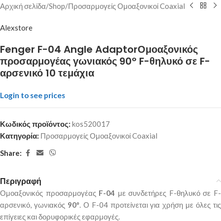
Αρχική σελίδα
/
Shop
/
Προσαρμογείς Ομοαξονικοί Coaxial
Alexstore
Fenger F-04 Angle AdaptorΟμοαξονικός
προσαρμογέας γωνιακός 90º F-θηλυκό σε F-
αρσενικό 10 τεμάχια
Login to see prices
Κωδικός προϊόντος:
kos520017
Κατηγορία:
Προσαρμογείς Ομοαξονικοί Coaxial
Share:
Περιγραφή
Ομοαξονικός προσαρμογέας
F-04
με συνδετήρες F-θηλυκό σε F
αρσενικό, γωνιακός
90º
. Ο F-04 προτείνεται για χρήση με όλες τι
επίγειες και δορυφορικές εφαρμογές.