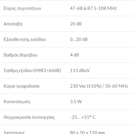
Εύρος συχνοτήτων
47-68 & 87.5-108 MHz
Απολαβή
20 dB
Εξασθενητής εισόδου
0…20 dB
Βαθμός θορύβου
4 dB
Στάθμη εξόδου (IMR3>60dB)
113 dBuV
Κύρια τροφοδοσία
230 Vac (±10%) / 50-60 MHz
Κατανάλωση
3.5 W
Θερμοκρασία λειτουργίας
-25… +55° C
Διαστάσεις
80 x 50 x 150 mm