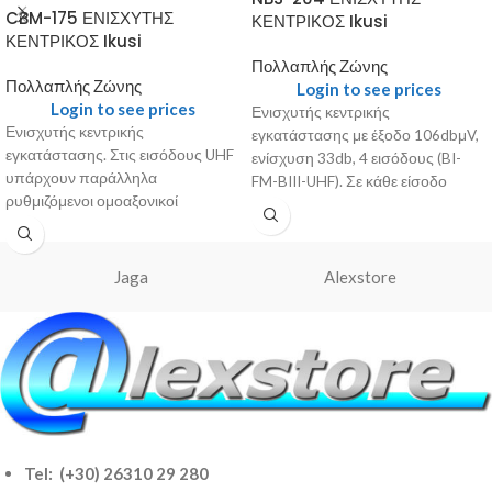
CBM-175 ΕΝΙΣΧΥΤΗΣ
ΚΕΝΤΡΙΚΟΣ Ikusi
ΚΕΝΤΡΙΚΟΣ Ikusi
Πολλαπλής Ζώνης
Πολλαπλής Ζώνης
Login to see prices
Login to see prices
Ενισχυτής κεντρικής
Ενισχυτής κεντρικής
εγκατάστασης με έξοδο 106dbμV,
εγκατάστασης. Στις εισόδους UHF
ενίσχυση 33db, 4 εισόδους (BI-
υπάρχουν παράλληλα
FM-BIII-UHF). Σε κάθε είσοδο
ρυθμιζόμενοι ομοαξονικοί
διαθέτει ενσωματωμένους
εξασθενητές στο 1ο & 2ο στάδιο
εξασθενητές 0-15db. Είναι έτοιμος
ενίσχυσης (interstage), τεχνολογία
που
Jaga
Alexstore
Tel: (+30) 26310 29 280