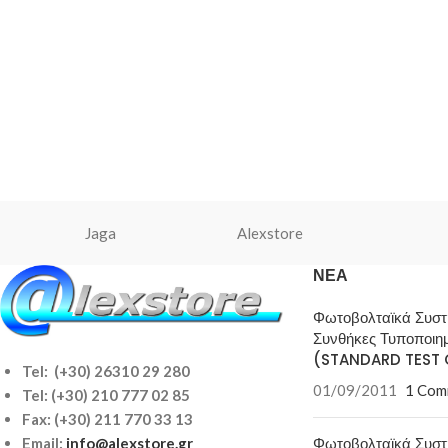
Jaga
Alexstore
ΝΈΑ
Φωτοβολταϊκά Συσ
Συνθήκες Τυποποιη
(STANDARD TEST 
Tel: (+30) 26310 29 280
01/09/2011
1 Com
Tel:
(+30) 210 777 02 85
Fax: (+30) 211 770 33 13
Φωτοβολταϊκά Συσ
Email:
info@alexstore.gr