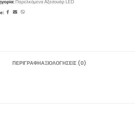
ηγορία:
Παρελκόμενα Αξεσουάρ LED
e:
ΠΕΡΙΓΡΑΦΉ
ΑΞΙΟΛΟΓΉΣΕΙΣ (0)