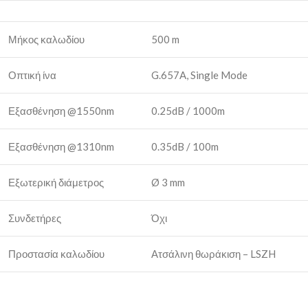
Μήκος καλωδίου
500 m
Οπτική ίνα
G.657A, Single Mode
Εξασθένηση @1550nm
0.25dB / 1000m
Εξασθένηση @1310nm
0.35dB / 100m
Εξωτερική διάμετρος
Ø 3 mm
Συνδετήρες
Όχι
Προστασία καλωδίου
Ατσάλινη θωράκιση – LSZH