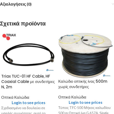
Αξιολογήσεις (0)
Σχετικά προϊόντα
Triax TUC-01 HF Cable, HF
Καλώδιο οπτικής ίνας 500m
Coaxial Cable με συνδετήρες
χωρίς συνδετήρες
N, 2m
Οπτικά Καλώδια
Οπτικά Καλώδια
Login to see prices
Login to see prices
Τύπος TFC-500 Μήκος καλωδίου
Σχεδιασμένο να δουλεύει σε
500 m Οπτική ίνα G.657A, Single
υψηλές συχνότητες, αυτό το