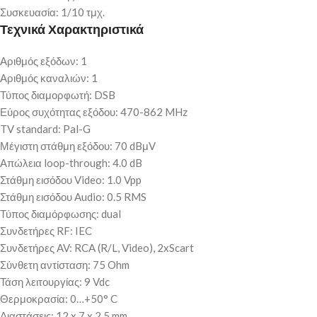
Συσκευασία: 1/10 τμχ.
Τεχνικά Χαρακτηριστικά
Αριθμός εξόδων: 1
Αριθμός καναλιών: 1
Τύπος διαμορφωτή: DSB
Εύρος συχότητας εξόδου: 470-862 MHz
TV standard: Pal-G
Μέγιστη στάθμη εξόδου: 70 dBμV
Απώλεια loop-through: 4.0 dB
Στάθμη εισόδου Video: 1.0 Vpp
Στάθμη εισόδου Audio: 0.5 RMS
Τύπος διαμόρφωσης: dual
Συνδετήρες RF: IEC
Συνδετήρες AV: RCA (R/L, Video), 2xScart
Σύνθετη αντίσταση: 75 Ohm
Τάση λειτουργίας: 9 Vdc
Θερμοκρασία: 0…+50° C
Διαστάσεις: 12 x 7 x 2.5 mm