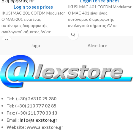
Διαμορφωτές RF
Login to see prices
Login to see prices
IKUSI MAC-401 COFDM Modulator
IKUSI MAC-201 COFDM Modulator
Ο MAC-401 είναι ένας
Ο MAC-201 είναι ένας
αυτόνομος διαμορφωτής
αυτόνομος διαμορφωτής
αναλογικού σήματος AV σε
αναλογικού σήματος AV σε
ψηφιακό σήμα COFDM. Είναι η
ψηφιακό σήμα COFDM. Είναι η
ιδανική λύση για την
ιδανική λύση για την
Jaga
Alexstore
Tel: (+30) 26310 29 280
Tel:
(+30) 210 777 02 85
Fax: (+30) 211 770 33 13
Email:
info@alexstore.gr
Website: www.alexstore.gr