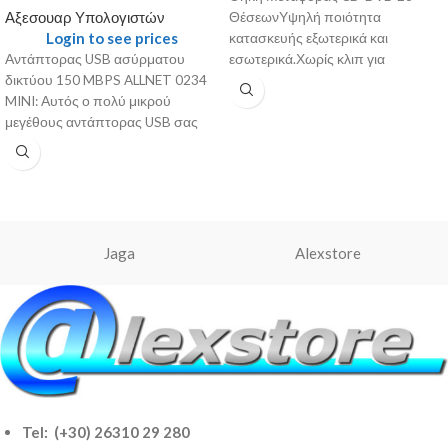
Αξεσουαρ Υπολογιστών
ΘέσεωνΥψηλή ποιότητα
Login to see prices
κατασκευής εξωτερικά και
Αντάπτορας USB ασύρματου
εσωτερικά.Χωρίς κλιπ για
δικτύου 150 MBPS ALLNET 0234
μεγαλύτερη αντοχή.ΧΡΩΜΑ ΤΖΗΝ
MINI: Αυτός ο πολύ μικρού
μεγέθους αντάπτορας USB σας
επιτρέπει να συνδεθείτε
Jaga
Alexstore
Tel: (+30) 26310 29 280