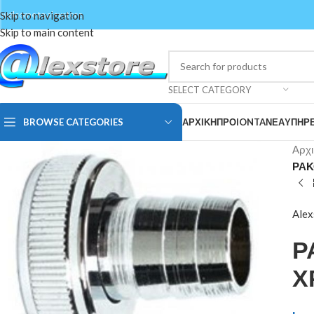
Skip to navigation
welcome to alexstore
Skip to main content
SELECT CATEGORY
BROWSE CATEGORIES
ΑΡΧΙΚΗ
ΠΡΟIONTA
ΝΕΑ
ΥΠΗΡΕ
Αρχι
ΡΑΚ
Alex
Ρ
Χ