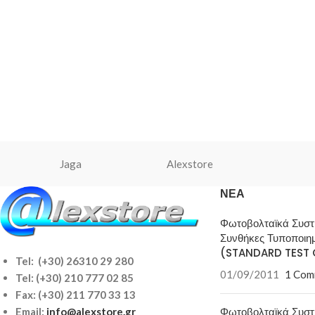
Jaga
Alexstore
ΝΈΑ
Φωτοβολταϊκά Συσ
Συνθήκες Τυποποιη
(STANDARD TEST 
Tel: (+30) 26310 29 280
01/09/2011
1 Com
Tel:
(+30) 210 777 02 85
Fax: (+30) 211 770 33 13
Φωτοβολταϊκά Συσ
Email:
info@alexstore.gr