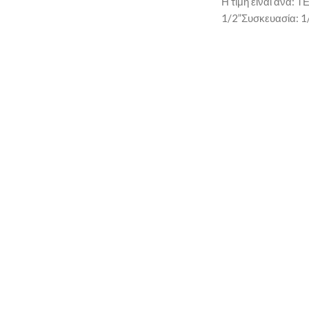
Η τιμή είναι ανά:
1/2”Συσκευασία: 1