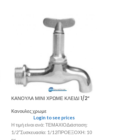
ΚΑΝΟΥΛΑ Ν. 1
ΚΑΝΟΥΛΑ ΜΙΝΙ ΧΡΩΜΕ ΚΛΕΙΔΙ 1/2”
Κανουλες χρωμ
Κανουλες χρωμε
Login
Login to see prices
Η τιμή είναι α
Η τιμή είναι ανά: ΤΕΜΑΧΙΟΔιάσταση:
1/2”Συσκευασία
1/2”Συσκευασία: 1/12ΠΡΟΕΞΟΧΗ: 10
εκ.