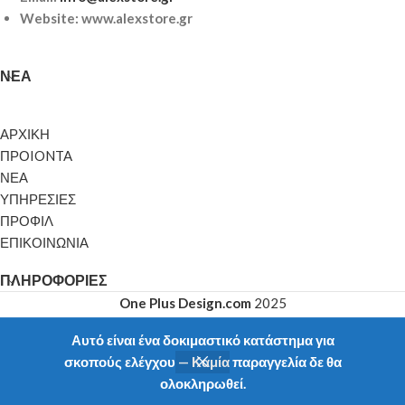
Website: www.alexstore.gr
ΝΈΑ
ΑΡΧΙΚΗ
ΠΡΟIONTA
ΝΕΑ
ΥΠΗΡΕΣΙΕΣ
ΠΡΟΦΙΛ
ΕΠΙΚΟΙΝΩΝΙΑ
ΠΛΗΡΟΦΟΡΊΕΣ
One Plus Design.com
2025
Αυτό είναι ένα δοκιμαστικό κατάστημα για
σκοπούς ελέγχου — Καμία παραγγελία δε θα
ολοκληρωθεί.
Shop
My account