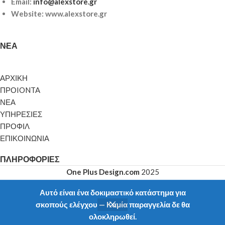
Email:
info@alexstore.gr
Website: www.alexstore.gr
ΝΈΑ
ΑΡΧΙΚΗ
ΠΡΟIONTA
ΝΕΑ
ΥΠΗΡΕΣΙΕΣ
ΠΡΟΦΙΛ
ΕΠΙΚΟΙΝΩΝΙΑ
ΠΛΗΡΟΦΟΡΊΕΣ
One Plus Design.com
2025
Αυτό είναι ένα δοκιμαστικό κατάστημα για
σκοπούς ελέγχου — Καμία παραγγελία δε θα
ολοκληρωθεί.
Shop
My account