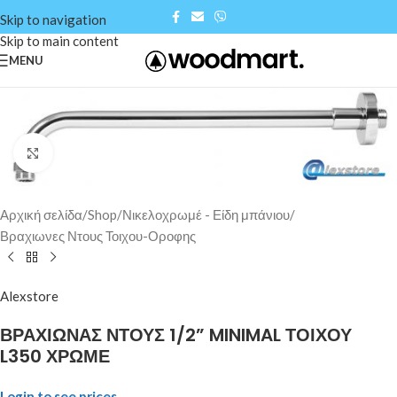
Skip to navigation
Skip to main content
MENU
Click to enlarge
Αρχική σελίδα
/
Shop
/
Νικελοχρωμέ - Είδη μπάνιου
/
Βραχιωνες Ντους Τοιχου-Οροφης
Alexstore
ΒΡΑΧΙΩΝΑΣ ΝΤΟΥΣ 1/2” MINIMAL ΤΟΙΧΟΥ
L350 ΧΡΩΜΕ
Login to see prices