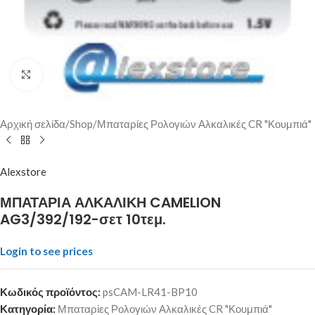
Click to enlarge
Αρχική σελίδα
/
Shop
/
Μπαταρίες Ρολογιών Αλκαλικές CR "Κουμπιά"
Alexstore
ΜΠΑΤΑΡΙΑ ΑΛΚΑΛΙΚΗ CAMELION
AG3/392/192-σετ 10τεμ.
Login to see prices
Κωδικός προϊόντος:
psCAM-LR41-BP10
Κατηγορία:
Μπαταρίες Ρολογιών Αλκαλικές CR "Κουμπιά"