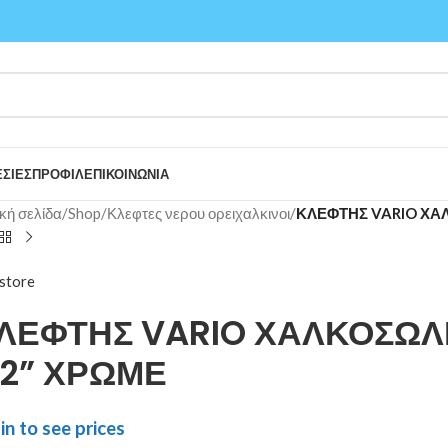
ΣΙΕΣ
ΠΡΟΦΙΛ
ΕΠΙΚΟΙΝΩΝΙΑ
κή σελίδα
/
Shop
/
Κλεφτες νερου ορειχαλκινοι
/
ΚΛΕΦΤΗΣ VARIO ΧΑΛ
store
ΛΕΦΤΗΣ VARIO ΧΑΛΚΟΣΩΛΗ
/2” ΧΡΩΜΕ
in to see prices