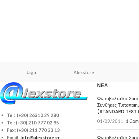
Jaga
Alexstore
ΝΈΑ
Φωτοβολταϊκά Συσ
Συνθήκες Τυποποιη
(STANDARD TEST 
Tel: (+30) 26310 29 280
01/09/2011
1 Com
Tel:
(+30) 210 777 02 85
Fax: (+30) 211 770 33 13
Φωτοβολταϊκά Συσ
Email:
info@alexstore.gr