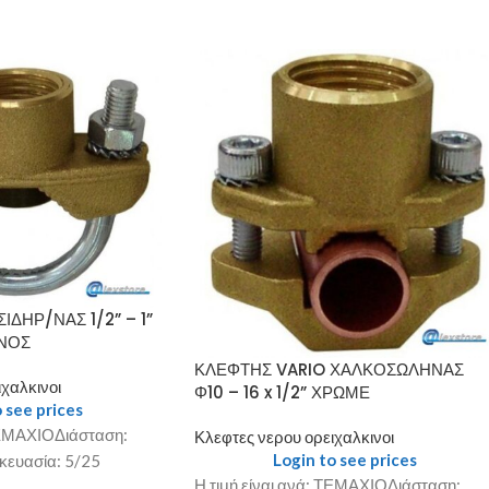
ΙΔΗΡ/ΝΑΣ 1/2” – 1”
ΙΝΟΣ
ΚΛΕΦΤΗΣ VARIO ΧΑΛΚΟΣΩΛΗΝΑΣ
χαλκινοι
Φ10 – 16 x 1/2” ΧΡΩΜΕ
 see prices
 ΤΕΜΑΧΙΟΔιάσταση:
Κλεφτες νερου ορειχαλκινοι
Login to see prices
σκευασία: 5/25
Η τιμή είναι ανά: ΤΕΜΑΧΙΟΔιάσταση: