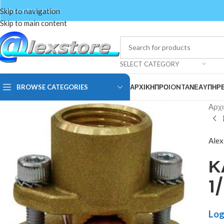
Skip to navigation
welcome to alexstore
Skip to main content
SELECT CATEGORY
BROWSE CATEGORIES
ΑΡΧΙΚΗ
ΠΡΟIONTA
ΝΕΑ
ΥΠΗΡΕ
Αρχι
Alex
Κ
1
Log