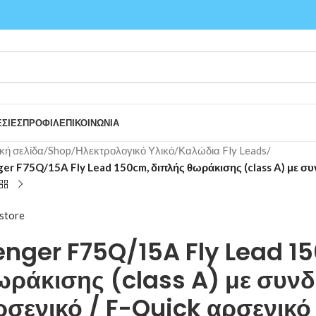
ΣΙΕΣ
ΠΡΟΦΙΛ
ΕΠΙΚΟΙΝΩΝΙΑ
κή σελίδα
/
Shop
/
Ηλεκτρολογικό Υλικό
/
Καλώδια Fly Leads
/
er F75Q/15A Fly Lead 150cm, διπλής θωράκισης (class A) με συ
store
enger F75Q/15A Fly Lead 1
ωράκισης (class A) με συν
ρσενικό / F-Quick αρσενικό