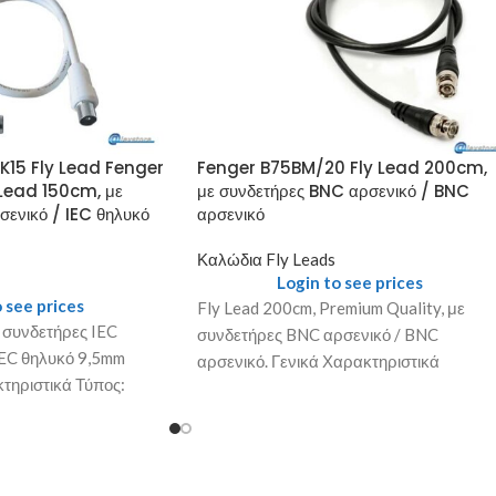
15 Fly Lead Fenger
Fenger B75BM/20 Fly Lead 200cm,
Lead 150cm, με
με συνδετήρες BNC αρσενικό / BNC
σενικό / IEC θηλυκό
αρσενικό
Καλώδια Fly Leads
Login to see prices
 see prices
Fly Lead 200cm, Premium Quality, με
 συνδετήρες IEC
συνδετήρες BNC αρσενικό / BNC
IEC θηλυκό 9,5mm
αρσενικό. Γενικά Χαρακτηριστικά
κτηριστικά Τύπος:
Τύπος: B75BM/20 Συσκευασία: 1/100
υασία: 1/100 τμχ.
τμχ. Τεχνικά Χαρακτηριστικά Μήκος
καλωδίου: