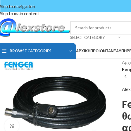
Skip to navigation
welcome to alexstore
Skip to main content
SELECT CATEGORY
BROWSE CATEGORIES
ΑΡΧΙΚΗ
ΠΡΟIONTA
ΝΕΑ
ΥΠΗΡΕ
Αρχι
Feng
Alex
F
θ
α
Click to enlarge