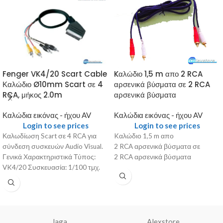
Kαλώδιο 1,5 m απο 2 RCA
Fenger VK4/20 Scart Cable
αρσενικά βύσματα σε 2 RCA
Καλώδιο Ø10mm Scart σε 4
αρσενικά βύσματα
RCA, μήκος 2.0m
Καλώδια εικόνας - ήχου AV
Καλώδια εικόνας - ήχου AV
Login to see prices
Login to see prices
Kαλώδιο 1,5 m απο
Καλωδίωση Scart σε 4 RCA για
2 RCA αρσενικά βύσματα σε
σύνδεση συσκευών Audio Visual.
2 RCA αρσενικά βύσματα
Γενικά Χαρακτηριστικά Τύπος:
VK4/20 Συσκευασία: 1/100 τμχ.
Κύρια Χαρακτηριστικά Scart
Jaga
Alexstore