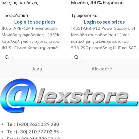
όλες τις υποδοχές
Μονάδα, 100% θωράκιση
Τροφοδοτικά
Τροφοδοτικά
Login to see prices
Login to see prices
IKUSI APB-624 Power Supply
IKUSI APB-912 Power Supply Unit
Μονάδα τροφοδοσίας +24 Vdc
Μονάδα τροφοδοσίας +12 Vdc
κατάλληλη για ενισχυτές ιστού
κατάλληλη για ενισχυτές ιστού
IKUSI. Γενικά Χαρακτηριστικά
SBA-290 με εισόδους UHF και SAT.
Τύπος: APB-624 Κατασκευαστής:
Γενικά
IKUSI Συσκευασία:
Jaga
Alexstore
Tel: (+30) 26310 29 280
Tel:
(+30) 210 777 02 85
Fax: (+30) 211 770 33 13