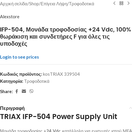
Αρχική σελίδα
/
Shop
/
Επίγεια Λήψη
/
Τροφοδοτικά
Alexstore
IFP-504, Μονάδα τροφοδοσίας +24 Vdc, 100%
θωράκιση και συνδετήρες F για όλες τις
υποδοχές
Login to see prices
Κωδικός προϊόντος:
kosTRIAX 339504
Κατηγορία:
Τροφοδοτικά
Share:
Περιγραφή
TRIAX IFP-504 Power Supply Unit
Μονάδα τροφοδοσίας +
24 Vdc
κατάλληλη για ενισχυτές ιστού MFA