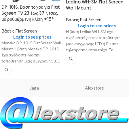
Ledino WH-3M Flat Screen
DP-101S, Βάση τοίχου για Flat
Wall Mount
Screen TV 23 έως 37 ίντσες,
με ρυθμιζόμενη κλίση ±15°
Βάσεις Flat Screen
Login to see prices
Βάσεις Flat Screen
Η βάση Ledino WH-3M έχει
Login to see prices
σχεδιαστεί για την τοποθέτηση
Monako DP-101S Flat Screen Wall
μιας σύγχρονης LCD ή Plasma
Mount Η βάση Monako DP-101S
τηλεόρασης στον τοίχο. Το
έχει σχεδιαστεί για την
μέγεθος της οθόνης που
τοποθέτηση μιας σύγχρονης LCD
ή Plasma
Jaga
Alexstore