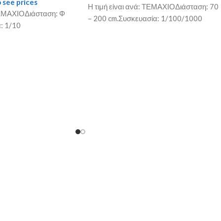
 see prices
Η τιμή είναι ανά: ΤΕΜΑΧΙΟΔιάσταση: 70
 ΤΕΜΑΧΙΟΔιάσταση: Φ
– 200 cm.Συσκευασία: 1/100/1000
: 1/10