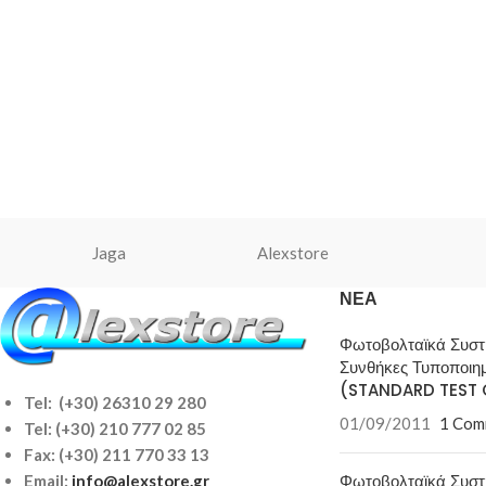
Jaga
Alexstore
ΝΈΑ
Φωτοβολταϊκά Συσ
Συνθήκες Τυποποιη
(STANDARD TEST 
Tel: (+30) 26310 29 280
01/09/2011
1 Com
Tel:
(+30) 210 777 02 85
Fax: (+30) 211 770 33 13
Φωτοβολταϊκά Συσ
Email:
info@alexstore.gr