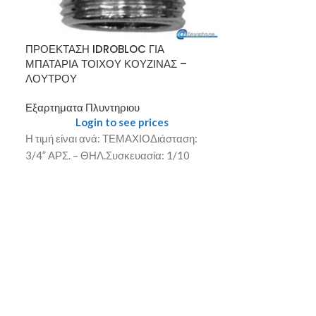
ΠΡΟΕΚΤΑΣΗ IDROBLOC ΓΙΑ
ΠΡΟΕΚΤΑΣΗ Π
ΜΠΑΤΑΡΙΑ ΤΟΙΧΟΥ ΚΟΥΖΙΝΑΣ –
200 cm. INOX 
ΛΟΥΤΡΟΥ
Εξαρτηματα Πλ
Εξαρτηματα Πλυντηριου
Login
Login to see prices
Η τιμή είναι α
Η τιμή είναι ανά: ΤΕΜΑΧΙΟΔιάσταση:
cm.Συσκευασία:
3/4” ΑΡΣ. – ΘΗΛ.Συσκευασία: 1/10