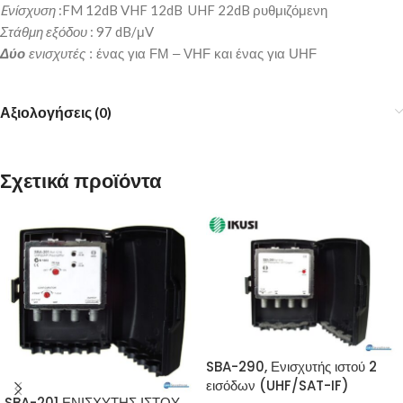
Eνίσχυση
:FM 12dB VHF 12dB UHF 22dB ρυθμιζόμενη
Στάθμη εξόδου
: 97 dB/μV
Δύο
ενισχυτές
: ένας για FM – VHF και ένας για UHF
Αξιολογήσεις (0)
Σχετικά προϊόντα
SBA-290, Ενισχυτής ιστού 2
εισόδων (UHF/SAT-IF)
SBA-201 ΕΝΙΣΧΥΤΗΣ ΙΣΤΟΥ