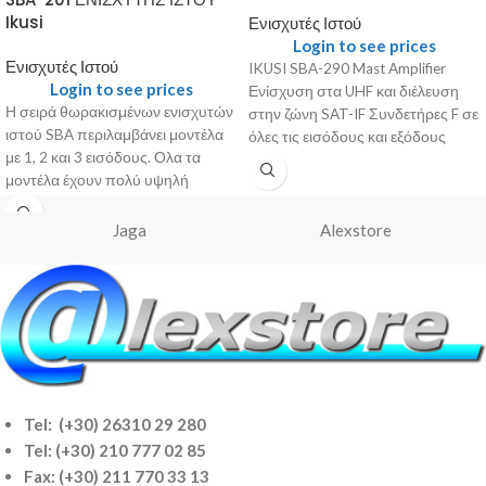
Ikusi
Ενισχυτές Ιστού
Login to see prices
Ενισχυτές Ιστού
IKUSI SBA-290 Mast Amplifier
Login to see prices
Ενίσχυση στα UHF και διέλευση
Η σειρά θωρακισμένων ενισχυτών
στην ζώνη SAT-IF Συνδετήρες F σε
ιστού SBA περιλαμβάνει μοντέλα
όλες τις εισόδους και εξόδους
με 1, 2 και 3 εισόδους. Ολα τα
μοντέλα έχουν πολύ υψηλή
Jaga
Alexstore
Tel: (+30) 26310 29 280
Tel:
(+30) 210 777 02 85
Fax: (+30) 211 770 33 13