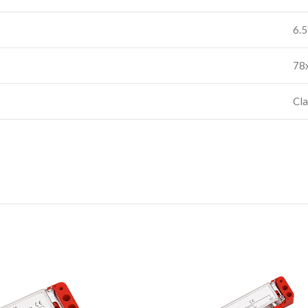
6.5
78
Cla