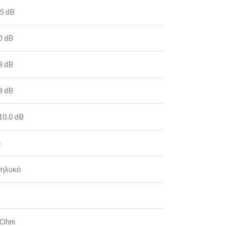
5 dB
0 dB
8 dB
8 dB
10.0 dB
ι
θηλυκό
 Ohm