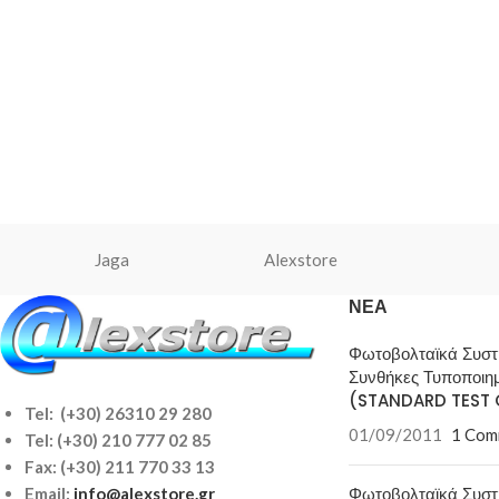
Jaga
Alexstore
ΝΈΑ
Φωτοβολταϊκά Συσ
Συνθήκες Τυποποιη
(STANDARD TEST 
Tel: (+30) 26310 29 280
01/09/2011
1 Com
Tel:
(+30) 210 777 02 85
Fax: (+30) 211 770 33 13
Φωτοβολταϊκά Συσ
Email:
info@alexstore.gr