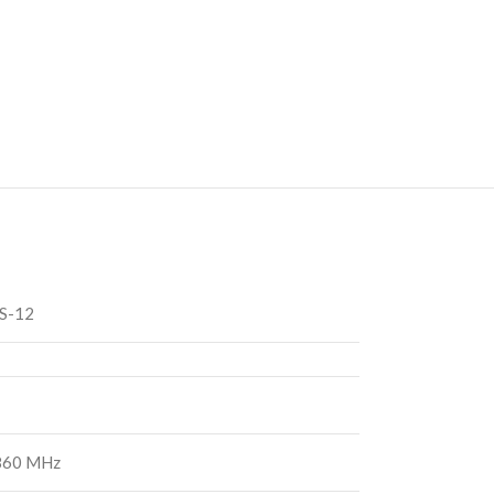
S-12
860 MHz