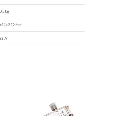
95 kg
x44x242 mm
ss A