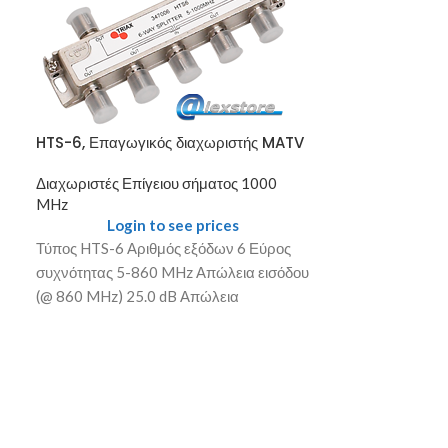
HTS-6, Επαγωγικός διαχωριστής MATV
Διακλαδωτήρας
βύσματα F 4 εξ
Διαχωριστές Επίγειου σήματος 1000
τάσης.
MHz
Login to see prices
Διαχωριστές Επ
Τύπος HTS-6 Αριθμός εξόδων 6 Εύρος
MHz
συχνότητας 5-860 MHz Απώλεια εισόδου
Login
(@ 860 MHz) 25.0 dB Απώλεια
Διακλαδωτήρας
επιστροφής εισόδου (@ 860 MHz)
βύσματα F 4 εξ
τάσης.