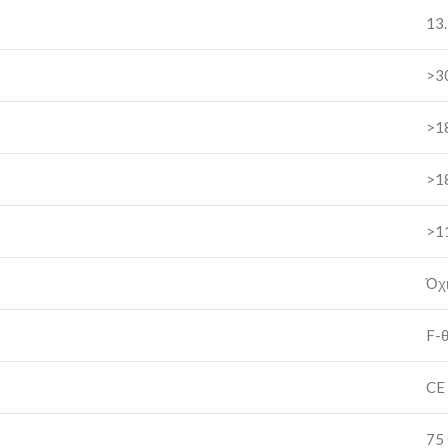
13.
>3
>1
>1
>1
Όχ
F-
CE
75