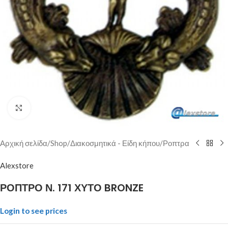
Click to enlarge
Αρχική σελίδα
/
Shop
/
Διακοσμητικά - Είδη κήπου
/
Ροπτρα
Alexstore
ΡΟΠΤΡΟ Ν. 171 ΧΥΤΟ BRONZE
Login to see prices