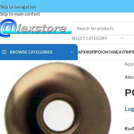
Skip to navigation
welcome to alexstore
Skip to main content
SELECT CATEGORY
BROWSE CATEGORIES
ΑΡΧΙΚΗ
ΠΡΟIONTA
ΝΕΑ
ΥΠΗΡΕ
Αρχι
Alex
Ρ
Log
Κωδ