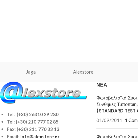
Jaga
Alexstore
ΝΈΑ
Φωτοβολταϊκά Συσ
Συνθήκες Τυποποιη
(STANDARD TEST 
Tel: (+30) 26310 29 280
01/09/2011
1 Com
Tel:
(+30) 210 777 02 85
Fax: (+30) 211 770 33 13
Φωτοβολταϊκά Συσ
Email:
info@alexstore.gr