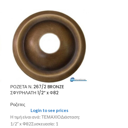
ΡΟΖΕΤΑ Ν. 267/2 BRONZE
ΡΟΖΕΤΑ Ν. 269
ΣΦΥΡΗΛΑΤΗ 1/2” x Φ82
Ροζετες
Ροζετες
Login
Login to see prices
Η τιμή είναι α
Η τιμή είναι ανά: ΤΕΜΑΧΙΟΔιάσταση:
1/2” x Φ73Συσκ
1/2” x Φ82Συσκευασία: 1