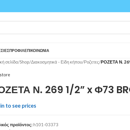
ΣΙΕΣ
ΠΡΟΦΙΛ
ΕΠΙΚΟΙΝΩΝΙΑ
κή σελίδα
/
Shop
/
Διακοσμητικά - Είδη κήπου
/
Ροζετες
/
ΡΟΖΕΤΑ Ν. 26
store
ΟΖΕΤΑ Ν. 269 1/2” x Φ73 B
in to see prices
ικός προϊόντος:
h101-03373