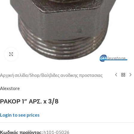
Click to enlarge
Αρχική σελίδα
/
Shop
/
Βαλβιδες ανοδικης προστασιας
Alexstore
ΡΑΚΟΡ 1” ΑΡΣ. x 3/8
Login to see prices
Κωδικός προϊόντος:
h101-05026