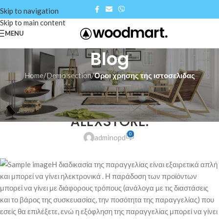
Skip to navigation
Skip to main content
MENU
Blog
Home
/
Demo section
/
Οροι χρησης της ιστοσελιδας
ΟΡΟΙ ΧΡΗΣΗΣ ΤΗΣ ΙΣΤΟΣΕΛΙΔΑΣ
Πως να παραγγείλετε απο το
ALEXSTORE.
0
adminopd
Η διαδικασία της παραγγελίας είναι εξαιρετικά απλή
και μπορεί να γίνει ηλεκτρονικά . Η παράδοση των προϊόντων
μπορεί να γίνει με διάφορους τρόπους (ανάλογα με τις διαστάσεις
και το βάρος της συσκευασίας, την ποσότητα της παραγγελίας) που
εσείς θα επιλέξετε, ενώ η εξόφληση της παραγγελίας μπορεί να γίνει