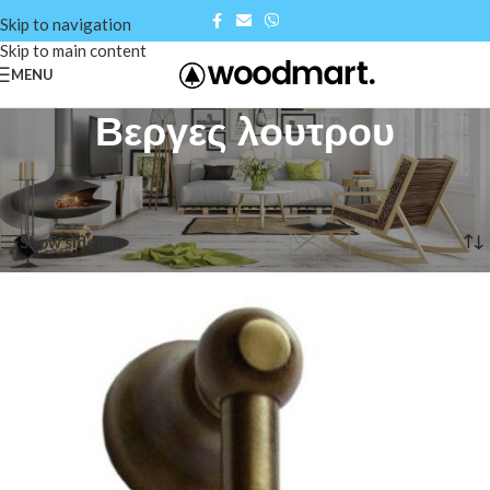
Skip to navigation
Skip to main content
MENU
Βεργες λουτρου
Αρχική σελίδα
/
Shop
/
Υδραυλικά - Μπρονζέ
/
Βεργες λουτρου
Βλέπετε 1–12 από 24 αποτελέσματα
Show sidebar