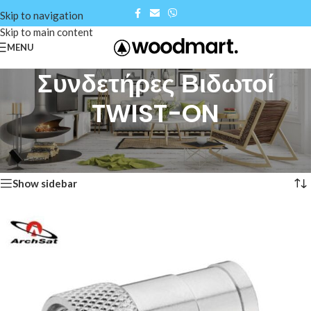
Skip to navigation
Skip to main content
MENU
Συνδετήρες Βιδωτοί
TWIST-ON
Αρχική σελίδα
/
Shop
/
Συνδετήρες Βιδωτοί TWIST-ON
Βλέπετε 1–12 από 31 αποτελέσματα
Show sidebar