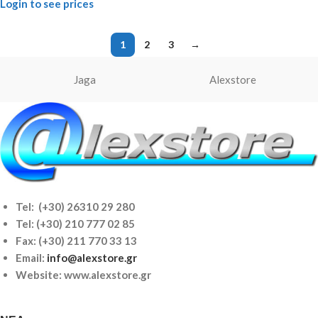
Login to see prices
1
2
3
→
Jaga
Alexstore
Tel: (+30) 26310 29 280
Tel:
(+30) 210 777 02 85
Fax: (+30) 211 770 33 13
Email:
info@alexstore.gr
Website: www.alexstore.gr