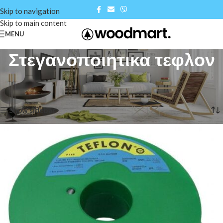
Skip to navigation
Skip to main content
MENU
Στεγανοποιητικα τεφλον
Αρχική σελίδα
/
Shop
/
Στεγανοποιητικα τεφλον
Προβάλλονται όλα - 2 αποτελέσματα
Show sidebar