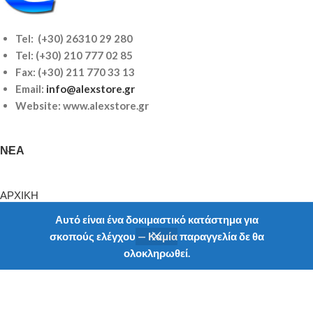
Tel: (+30) 26310 29 280
Tel:
(+30) 210 777 02 85
Fax: (+30) 211 770 33 13
Email:
info@alexstore.gr
Website: www.alexstore.gr
ΝΈΑ
ΑΡΧΙΚΗ
ΠΡΟIONTA
Αυτό είναι ένα δοκιμαστικό κατάστημα για
ΝΕΑ
σκοπούς ελέγχου — Καμία παραγγελία δε θα
ΥΠΗΡΕΣΙΕΣ
ολοκληρωθεί.
Shop
Filters
My account
ΠΡΟΦΙΛ
ΕΠΙΚΟΙΝΩΝΙΑ
ΠΛΗΡΟΦΟΡΊΕΣ