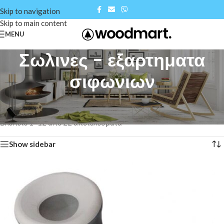
Skip to navigation
Skip to main content
MENU
Σωλινες - εξαρτηματα
σιφωνιων
Αρχική σελίδα
/
Shop
/
Νικελοχρωμέ - Είδη μπάνιου
/
Σωλινες - εξαρτηματα σιφωνιων
Βλέπετε 1–12 από 22 αποτελέσματα
Show sidebar