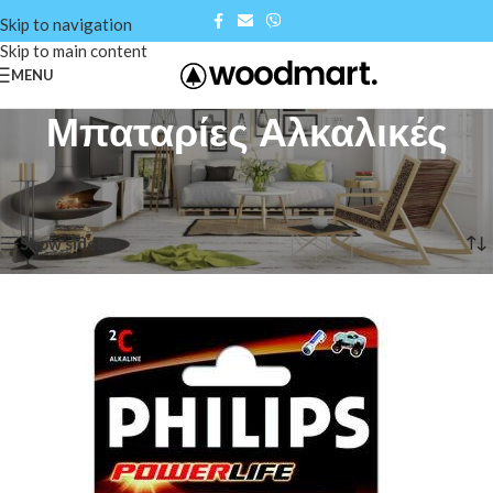
Skip to navigation
Skip to main content
MENU
Μπαταρίες Αλκαλικές
Αρχική σελίδα
/
Shop
/
Μπαταρίες Αλκαλικές
Βλέπετε 1–12 από 27 αποτελέσματα
Show sidebar